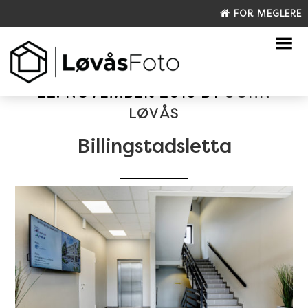
FOR MEGLERE
22. NOVEMBER 2016
BY
JOHN
LØVÅS
Billingstadsletta