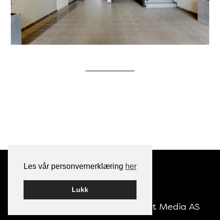
Les vår personvernerklæring
her
Lukk
Bygget på
WordPress
av
Smart Media AS