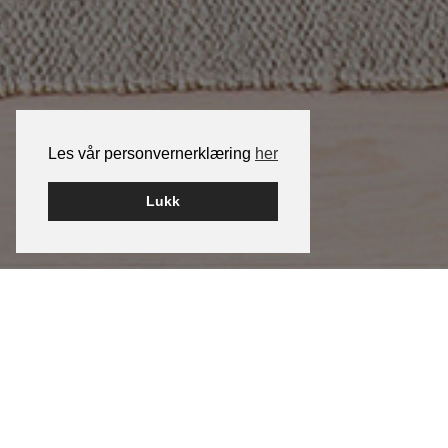
Les vår personvernerklæring
her
Lukk
Boligfotografering i Oslo og
omegn
Fotograf John Løvås tilbyr gjennom Løvås
Foto fotografering av eiendom i forbindelse
med salg og utleie. Løvås Foto samarbeider