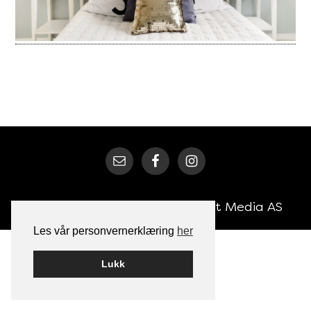
Bygget på
WordPress
av
Smart Media AS
Les vår personvernerklæring
her
Lukk