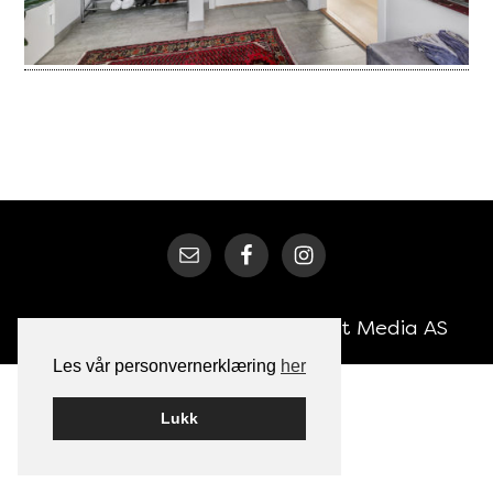
Bygget på
WordPress
av
Smart Media AS
Les vår personvernerklæring
her
Lukk