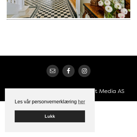
Bygget på
WordPress
av
Smart Media AS
Les vår personvernerklæring
her
Lukk